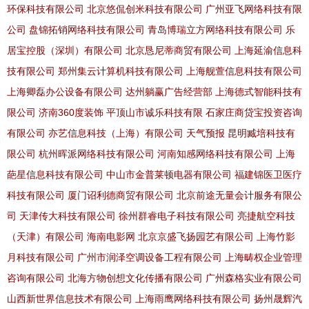
环保科技有限公司
北京悠侃创米科技有限公司
广州亚飞网络科技有限
公司
盘锦拓销网络科技有限公司
青岛博瑞立方网络科技有限公司
乐
居宝控股（深圳）有限公司
北京恳尼蒂商贸有限公司
上海延渝信息科
技有限公司
郑州集云计算机科技有限公司
上海舰萱信息科技有限公司
上海卿磊办公设备有限公司
达州躺赢广告经营部
上海德式智能科技有
限公司
济南360度装饰
平顶山市诚乐科技有限
石家庄商贷宝投资咨询
有限公司
亦艺信息科技（上海）有限公司
天气预报
昆明臧培科技有
限公司
杭州晖派网络科技有限公司
河南知感网络科技有限公司
上海
葩星信息科技有限公司
中山市金普莱顿电器有限公司
福建锦医卫医疗
科技有限公司
厦门诏利德商贸有限公司
北京前途无量会计服务有限公
司
天津传大科技有限公司
徐州群睿电子科技有限公司
亮捷航空科技
（天津）有限公司
海南电影网
北京京盛飞扬园艺有限公司
上海竹影
月科技有限公司
广州市润泽空调设备工程有限公司
上海畴权企业管理
咨询有限公司
北海方物创想文化传播有限公司
广州森格实业有限公司
山西新世界信息技术有限公司
上海雨鹰网络科技有限公司
扬州晟辉汽