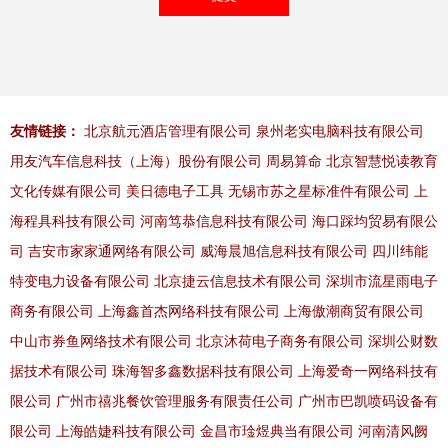
友情链接：
北京航元酒店管理有限公司
泉州老实电脑科技有限公司
用友汽车信息科技（上海）股份有限公司
周易算命
北京智慧悦读教育
文化传媒有限公司
美日德电子工具
无锡市苏之星标准件有限公司
上
海程具科技有限公司
河南笃恭信息科技有限公司
海口踩均贸易有限公
司
吉安市家家通网络有限公司
威海晨旭信息科技有限公司
四川纬能
特变电力设备有限公司
北京捷云信息技术有限公司
深圳市流星雨电子
商务有限公司
上海鑫首杰网络科技有限公司
上海傲潮商贸有限公司
中山市券鱼网络技术有限公司
北京沐荷电子商务有限公司
深圳公财数
据技术有限公司
珠海智多鑫数据科技有限公司
上海爱奇一网络科技有
限公司
广州市禧兆餐饮管理服务有限责任公司
广州市巴凯喷码设备有
限公司
上海皓婕科技有限公司
金昌市琻煜典当有限公司
河南清风阙