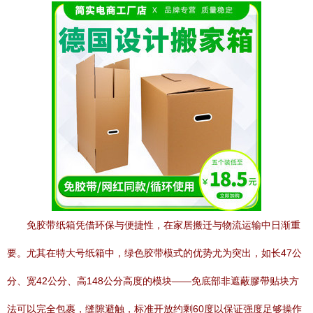
免胶带纸箱凭借环保与便捷性，在家居搬迁与物流运输中日渐重
要。尤其在特大号纸箱中，绿色胶带模式的优势尤为突出，如长47公
分、宽42公分、高148公分高度的模块——免底部非遮蔽膠帶贴块方
法可以完全包裹，缝隙避触，标准开放约剩60度以保证强度足够操作