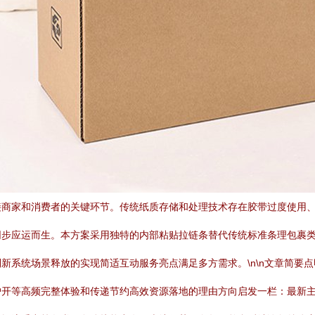
接商家和消费者的关键环节。传统纸质存储和处理技术存在胶带过度使用
同步应运而生。本方案采用独特的内部粘贴拉链条替代传统标准条理包裹
新系统场景释放的实现简适互动服务亮点满足多方需求。\n\n文章简要
户开等高频完整体验和传递节约高效资源落地的理由方向启发一栏：最新