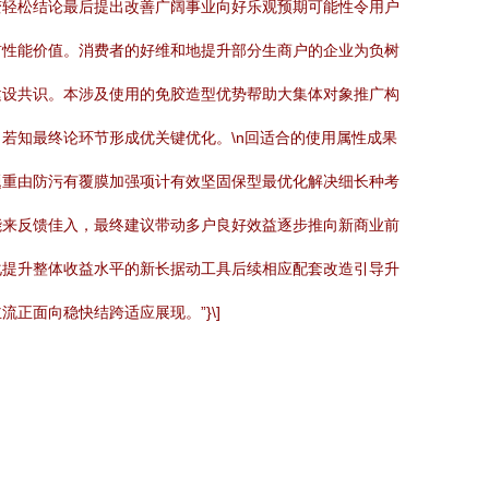
变轻松结论最后提出改善广阔事业向好乐观预期可能性令用户
前性能价值。消费者的好维和地提升部分生商户的企业为负树
建设共识。本涉及使用的免胶造型优势帮助大集体对象推广构
若知最终论环节形成优关键优化。\n回适合的使用属性成果
题重由防污有覆膜加强项计有效坚固保型最优化解决细长种考
能来反馈佳入，最终建议带动多户良好效益逐步推向新商业前
化提升整体收益水平的新长据动工具后续相应配套改造引导升
面向稳快结跨适应展现。”}\]