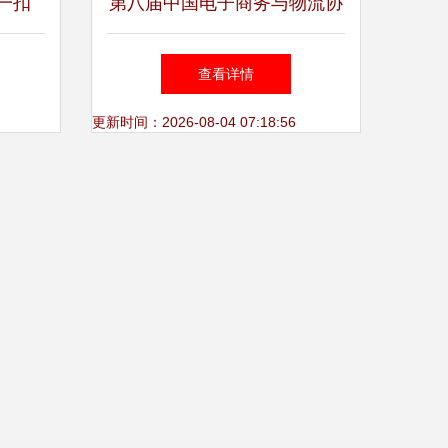
一扣
第八届中国电子商务与物流协
突破
同发展大会在杭开幕 一扣得
查看详情
免胶带纸箱引领绿色物流新潮
更新时间：2026-08-04 07:18:56
流