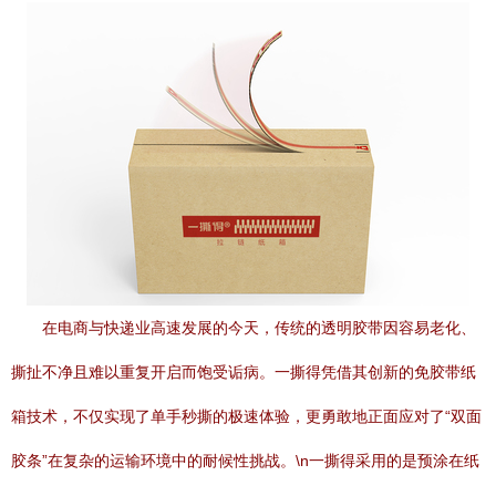
在电商与快递业高速发展的今天，传统的透明胶带因容易老化、
撕扯不净且难以重复开启而饱受诟病。一撕得凭借其创新的免胶带纸
箱技术，不仅实现了单手秒撕的极速体验，更勇敢地正面应对了“双面
胶条”在复杂的运输环境中的耐候性挑战。\n一撕得采用的是预涂在纸