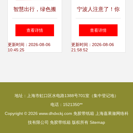
智慧出行，绿色搬
宁波人注意了！你
家 德国设计免胶带
的双十一将有新变
查看详情
查看详情
特硬加厚纸箱详解
化 绿色物流、快递
更新时间：2026-08-06
更新时间：2026-08-06
10:45:25
21:58:52
单‘变脸’你都get到
了吗？
地址：上海市虹口区水电路1388号701室（集中登记地）
电话：1521350**
Copyright © 2026
www.dhdxckj.com
免胶带纸箱
上海嘉果潋网络科
技有限公司
免胶带纸箱
版权所有
Sitemap